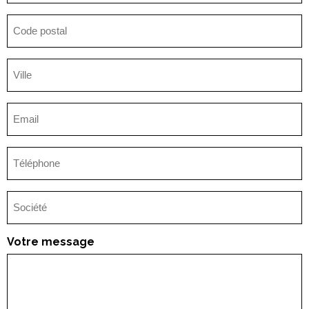
Code
postal
Ville
(Nécessaire)
E-
mail
(Nécessaire)
Téléphone
Société
(Nécessaire)
Votre message