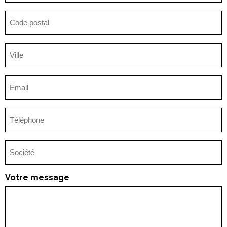
Code
postal
Ville
(Nécessaire)
E-
mail
(Nécessaire)
Téléphone
Société
(Nécessaire)
Votre message